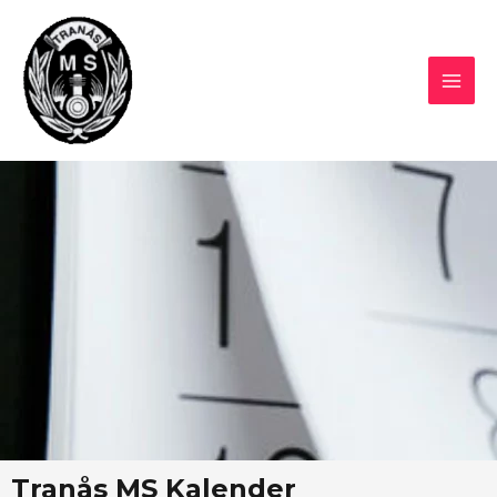
Hoppa
MAI
till
MEN
innehåll
Tranås MS Kalender