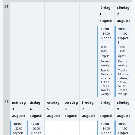
31
lördag
söndag
1
2
augusti
augusti
10:00
10:00
– 14:00
– 14:00
Öppet
Öppet
!
!
10:00 –
10:00 –
14:00
14:00
Öppet!
Öppet!
Recurs
Recurs
weekly
weekly
Tranås
Tranås
Motocro
Motocro
ssbana,
ssbana,
131 47,
131 47,
573 93
573 93
Tranås,
Tranås,
Sverige
Sverige
32
måndag
tisdag
onsdag
torsdag
fredag
lördag
söndag
3
4
5
6
7
8
9
augusti
augusti
augusti
augusti
augusti
augusti
augusti
18:00
17:00
10:00
10:00
– 20:00
– 20:00
– 14:00
– 14:00
Styrels
Öppet
Öppet
Öppet