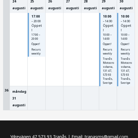
24
25
26
27
28
29
30
augusti
augusti
augusti
augusti
augusti
augusti
augusti
17:00
10:00
10:00
– 20:00
– 14:00
– 14:00
Öppet
Öppet
Öppet
!
!
!
17:00 –
10:00 –
10:00 –
20:00
14:00
14:00
Öppet!
Öppet!
Öppet!
Recurs
Recurs
Recurs
weekly
weekly
weekly
Tranås
Tranås
Motocro
Motocro
ssbana,
ssbana,
131 47,
131 47,
573 93
573 93
Tranås,
Tranås,
Sverige
Sverige
36
måndag
31
augusti
Ydrevägen 47 573 93 Tranås | Email: tranasms@gmail.com