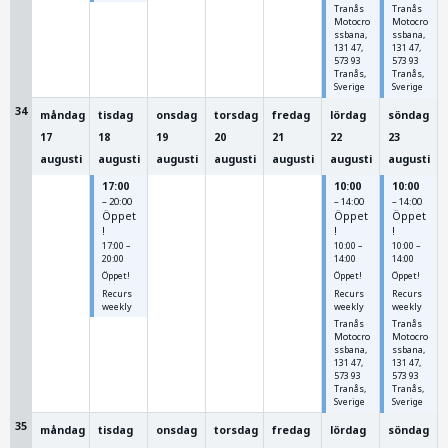
Tranås
Tranås
Motocro
Motocro
ssbana,
ssbana,
131 47,
131 47,
573 93
573 93
Tranås,
Tranås,
Sverige
Sverige
34
måndag
tisdag
onsdag
torsdag
fredag
lördag
söndag
17
18
19
20
21
22
23
augusti
augusti
augusti
augusti
augusti
augusti
augusti
17:00
10:00
10:00
– 20:00
– 14:00
– 14:00
Öppet
Öppet
Öppet
!
!
!
17:00 –
10:00 –
10:00 –
20:00
14:00
14:00
Öppet!
Öppet!
Öppet!
Recurs
Recurs
Recurs
weekly
weekly
weekly
Tranås
Tranås
Motocro
Motocro
ssbana,
ssbana,
131 47,
131 47,
573 93
573 93
Tranås,
Tranås,
Sverige
Sverige
35
måndag
tisdag
onsdag
torsdag
fredag
lördag
söndag