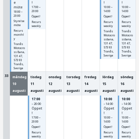
e
!
!
!
möte
17:00 –
10:00 –
10:00 –
20:00
14:00
14:00
18:00 –
20:00
Öppet!
Öppet!
Öppet!
Styrelse
Recurs
Recurs
Recurs
möte
weekly
weekly
weekly
Recurs
Tranås
Tranås
monthl
Motocro
Motocro
y
ssbana,
ssbana,
131 47,
131 47,
Tranås
573 93
573 93
Motocro
Tranås,
Tranås,
ss Bana,
Sverige
Sverige
131 47,
573 93
Tranås,
Sverige
33
måndag
tisdag
onsdag
torsdag
fredag
lördag
söndag
10
11
12
13
14
15
16
augusti
augusti
augusti
augusti
augusti
augusti
augusti
17:00
10:00
10:00
– 20:00
– 14:00
– 14:00
Öppet
Öppet
Öppet
!
!
!
17:00 –
10:00 –
10:00 –
20:00
14:00
14:00
Öppet!
Öppet!
Öppet!
Recurs
Recurs
Recurs
weekly
weekly
weekly