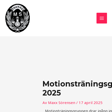
Hoppa
MAI
till
MEN
innehåll
Inläggsnavigering
Motionstränings
2025
Av
Maxx Sörensen
/
17 april 2025
Motionträningsgruppen drar igång i