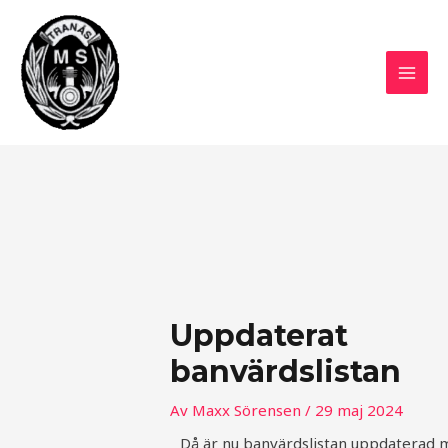
Hoppa
MAI
till
MEN
innehåll
Inläggsnavigering
Uppdaterat
banvärdslistan
Av
Maxx Sörensen
/
29 maj 2024
Då är nu banvärdslistan uppdaterad 